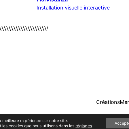
Installation visuelle interactive
////////////////////////////
Créations
Men
a meilleure expérience sur notre site.
Accept
 les cookies que nous utilisons dans les
réglages
.